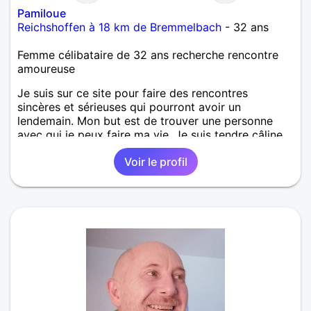
Pamiloue
Reichshoffen à 18 km de Bremmelbach
- 32 ans
Femme célibataire de 32 ans recherche rencontre
amoureuse
Je suis sur ce site pour faire des rencontres
sincères et sérieuses qui pourront avoir un
lendemain. Mon but est de trouver une personne
avec qui je peux faire ma vie. Je suis tendre câline,
serviable et sincère. J'aime la tranquillité et le
Voir le profil
respect de l'autre, cuisiner est mon dada. J'aime rire
avec mon futur... (Alcoolique passer votre chemin).
Je souhaite du sérieux et non des pertes de temps
stériles.