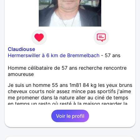
Claudiouse
Hermerswiller à 6 km de Bremmelbach
- 57 ans
Homme célibataire de 57 ans recherche rencontre
amoureuse
Je suis un homme 55 ans 1m81 84 kg les yeux bruns
cheveux courts noir assez mince pas sportifs j'aime
me promener dans la nature aller au ciné de temps
en temps un resto où resté à la maison regarder la
télé ou des où soirées si quelqu'un est intéressé
Voir le profil
merci d'avance j'ai des enfants mais qui sont déjà
adulte