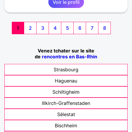
Voir le profil
1
2
3
4
5
6
7
8
Venez tchater sur le site
de
rencontres en Bas-Rhin
Strasbourg
Haguenau
Schiltigheim
Illkirch-Graffenstaden
Sélestat
Bischheim