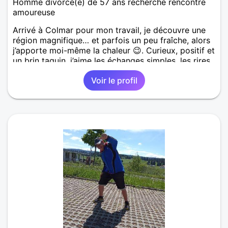
Homme divorcé(e) de 57 ans recherche rencontre
amoureuse
Arrivé à Colmar pour mon travail, je découvre une
région magnifique… et parfois un peu fraîche, alors
j’apporte moi-même la chaleur 😉. Curieux, positif et
un brin taquin, j’aime les échanges simples, les rires
spontanés et les moments où tout semble naturel.
Voir le profil
Mon entourage dit que je suis quelqu’un de fiable,
avec du caractère mais toujours bienveillant. Je
crois que la complicité, l’humour et l’envie d’avancer
à deux sont la base d’une belle histoire. Si vous
aimez les hommes qui savent ce qu’ils veulent, qui
ont encore le goût des vraies rencontres et un sens
certain de la dérision… alors on risque de bien
s’entendre.