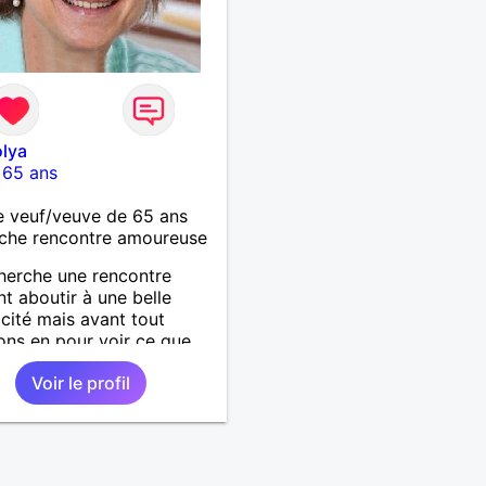
lya
-
65 ans
 veuf/veuve de 65 ans
che rencontre amoureuse
herche une rencontre
t aboutir à une belle
cité mais avant tout
ons en pour voir ce que
 en pense. J'espère une
Voir le profil
urprise sur ce site. A
 !