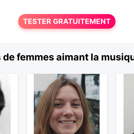
TESTER GRATUITEMENT
 de femmes aimant la musiq