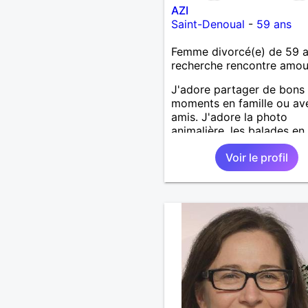
AZI
Saint-Denoual
-
59 ans
Femme divorcé(e) de 59 
recherche rencontre amo
J'adore partager de bons
moments en famille ou av
amis. J'adore la photo
animalière, les balades en
ou à la mer. Je recherche
Voir le profil
personne sympa et on verr
affinités. Envoyez-moi me
A bientôt.