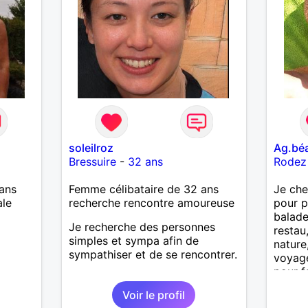
soleilroz
Ag.bé
Bressuire
-
32 ans
Rodez
ans
Femme célibataire de 32 ans
Je che
ale
recherche rencontre amoureuse
pour p
balade
Je recherche des personnes
restau
simples et sympa afin de
nature
sympathiser et de se rencontrer.
voyage
pour f
Voir le profil