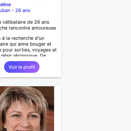
eline
uban
-
26 ans
célibataire de 26 ans
che rencontre amoureuse
s à la recherche d'un
aire qui aime bouger et
e pour sorties, voyages et
i désir réciproque. De
ence quelqu'un de mature
Voir le profil
me aussi indépendance. Ce
pas obligé qu'il habite
uban même.