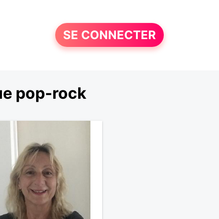
SE CONNECTER
ue pop-rock