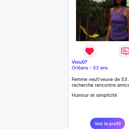
Viou07
Orléans
-
53 ans
Femme veuf/veuve de 53 
recherche rencontre amic
Humour et simplicité
Voir le profil