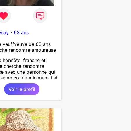
enay
-
63 ans
 veuf/veuve de 63 ans
che rencontre amoureuse
honnête, franche et
e cherche rencontre
se avec une personne qui
semblera un minimum. j'ai
fauts comme tout le
Voir le profil
et souhaite une vie
e dans une relation sur du
erme.