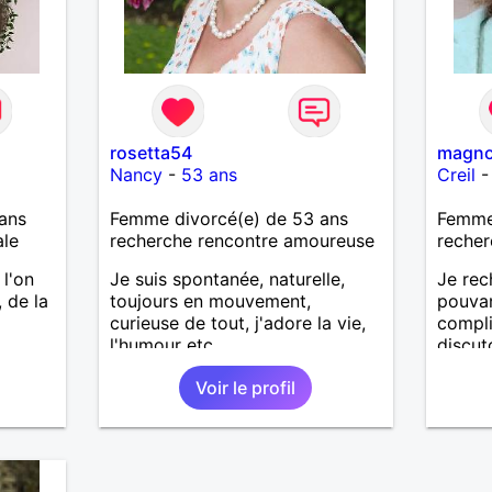
rosetta54
magno
Nancy
-
53 ans
Creil
ans
Femme divorcé(e) de 53 ans
Femme
ale
recherche rencontre amoureuse
recher
l'on
Je suis spontanée, naturelle,
Je rec
, de la
toujours en mouvement,
pouvan
curieuse de tout, j'adore la vie,
compli
l'humour etc.
discut
chacun
Voir le profil
belle s
bientôt