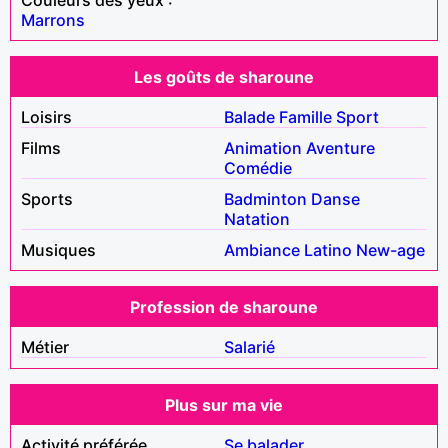
Marrons
Les goûts de sharoune
Loisirs
Balade
Famille
Sport
Films
Animation
Aventure
Comédie
Sports
Badminton
Danse
Natation
Musiques
Ambiance
Latino
New-age
Profession de sharoune
Métier
Salarié
Plus sur ma vie
Activité préférée
Se balader