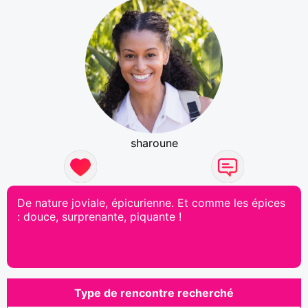
sharoune
De nature joviale, épicurienne. Et comme les épices
: douce, surprenante, piquante !
Type de rencontre recherché