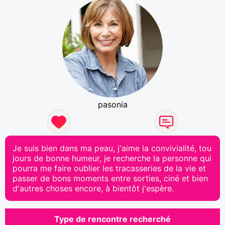
pasonia
Je suis bien dans ma peau, j'aime la convivialité, tou
jours de bonne humeur, je recherche la personne qui
pourra me faire oublier les tracasseries de la vie et
passer de bons moments entre sorties, ciné et bien
d'autres choses encore, à bientôt j'espère.
Type de rencontre recherché