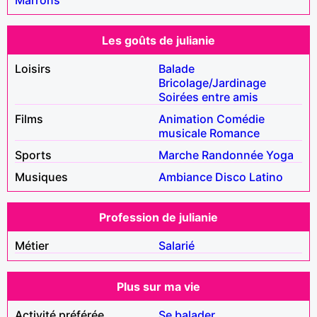
Les goûts de julianie
Loisirs
Balade
Bricolage/Jardinage
Soirées entre amis
Films
Animation
Comédie
musicale
Romance
Sports
Marche
Randonnée
Yoga
Musiques
Ambiance
Disco
Latino
Profession de julianie
Métier
Salarié
Plus sur ma vie
Activité préférée
Se balader