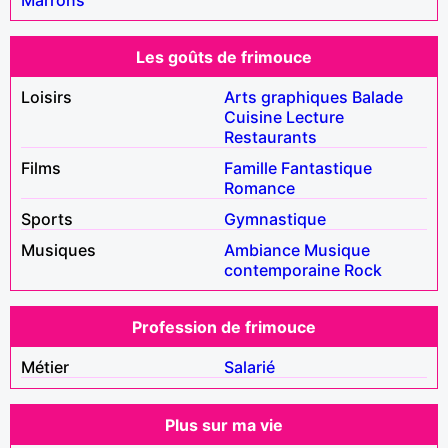
Les goûts de frimouce
Loisirs
Arts graphiques
Balade
Cuisine
Lecture
Restaurants
Films
Famille
Fantastique
Romance
Sports
Gymnastique
Musiques
Ambiance
Musique
contemporaine
Rock
Profession de frimouce
Métier
Salarié
Plus sur ma vie