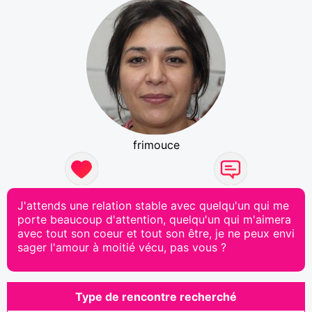
frimouce
J'attends une relation stable avec quelqu'un qui me
porte beaucoup d'attention, quelqu'un qui m'aimera
avec tout son coeur et tout son être, je ne peux envi
sager l'amour à moitié vécu, pas vous ?
Type de rencontre recherché