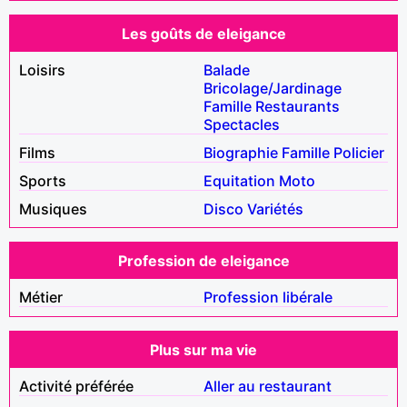
Les goûts de eleigance
Loisirs
Balade
Bricolage/Jardinage
Famille
Restaurants
Spectacles
Films
Biographie
Famille
Policier
Sports
Equitation
Moto
Musiques
Disco
Variétés
Profession de eleigance
Métier
Profession libérale
Plus sur ma vie
Activité préférée
Aller au restaurant