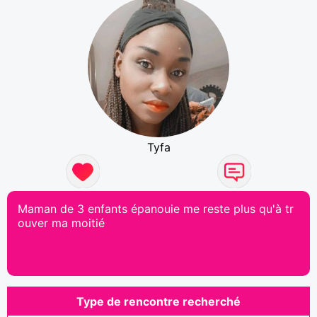
Tyfa
Maman de 3 enfants épanouie me reste plus qu'à tr
ouver ma moitié
Type de rencontre recherché