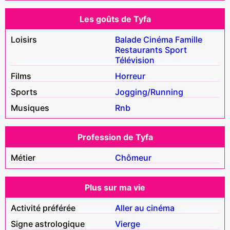
Les goûts de Tyfa
Loisirs
Balade
Cinéma
Famille
Restaurants
Sport
Télévision
Films
Horreur
Sports
Jogging/Running
Musiques
Rnb
Profession de Tyfa
Métier
Chômeur
Plus sur ma vie
Activité préférée
Aller au cinéma
Signe astrologique
Vierge