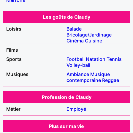
Les goûts de Claudy
Loisirs
Balade
Bricolage/Jardinage
Cinéma
Cuisine
Films
Sports
Football
Natation
Tennis
Volley-ball
Musiques
Ambiance
Musique
contemporaine
Reggae
Profession de Claudy
Métier
Employé
Plus sur ma vie