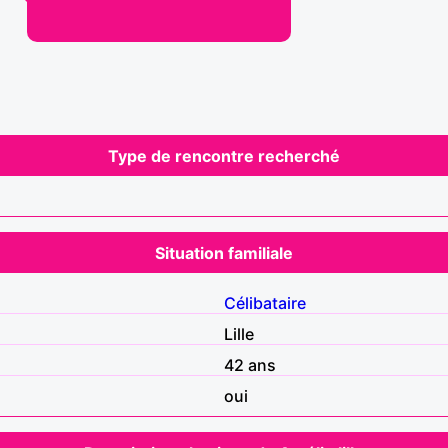
Type de rencontre recherché
Situation familiale
Célibataire
Lille
42 ans
oui