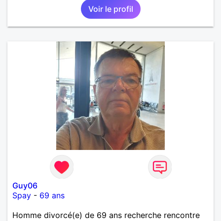
Voir le profil
intense, remplie de joie, de tendresse et pourquoi
pas par la suite d'amour. Déjà dans un premier
temps, se connaître, puis s'apprécier et ensuite
l'avenir nous le dira N'ayez pas peur du niveau
d'étude, je ne me prends pas la tête sur ce niveau.
Mon meilleurs diplôme étant le CEP certificat
d'étude primaire. Avec ce diplôme on sait que je
sais lire, écrire et compter. En raison de mes
principes je ne corresponds pas avec les
demoiselles approchant les moins de 60 ans
Guy06
Spay
-
69 ans
Homme divorcé(e) de 69 ans recherche rencontre