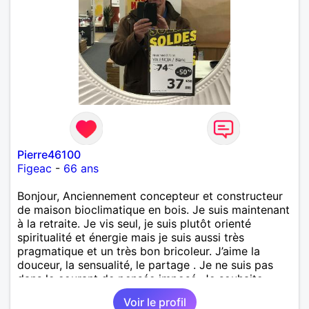
Pierre46100
Figeac
-
66 ans
Bonjour, Anciennement concepteur et constructeur
de maison bioclimatique en bois. Je suis maintenant
à la retraite. Je vis seul, je suis plutôt orienté
spiritualité et énergie mais je suis aussi très
pragmatique et un très bon bricoleur. J’aime la
douceur, la sensualité, le partage . Je ne suis pas
dans le courant de pensée imposé. Je souhaite
rencontrer une personne pour partager,
Voir le profil
expérimenté, découvrir ensemble et se soutenir