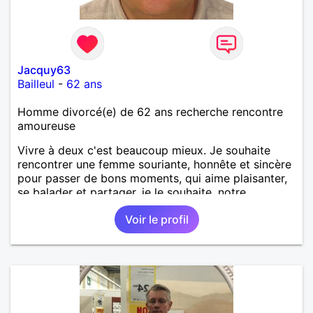
Jacquy63
Bailleul
-
62 ans
Homme divorcé(e) de 62 ans recherche rencontre
amoureuse
Vivre à deux c'est beaucoup mieux. Je souhaite
rencontrer une femme souriante, honnête et sincère
pour passer de bons moments, qui aime plaisanter,
se balader et partager, je le souhaite, notre
complicité. J'aime beaucoup les chantiers de
Voir le profil
randonnée pour se défouler, se relaxer, se détendre
et finalement prendre du bon temps. C'est difficile
de tout dire en quelques lignes. En revanche, vous
pouvez me contacter pour avoir plus
d'informations. A bientôt