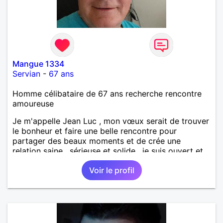
Mangue 1334
Servian
-
67 ans
Homme célibataire de 67 ans recherche rencontre
amoureuse
Je m'appelle Jean Luc , mon vœux serait de trouver
le bonheur et faire une belle rencontre pour
partager des beaux moments et de crée une
relation saine , sérieuse et solide , je suis ouvert et
curieux de tout
Voir le profil