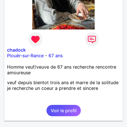
chadock
Plouër-sur-Rance
-
67 ans
Homme veuf/veuve de 67 ans recherche rencontre
amoureuse
veuf depuis bientot trois ans et marre de la solitude
je recherche un coeur a prendre et sincere
Voir le profil