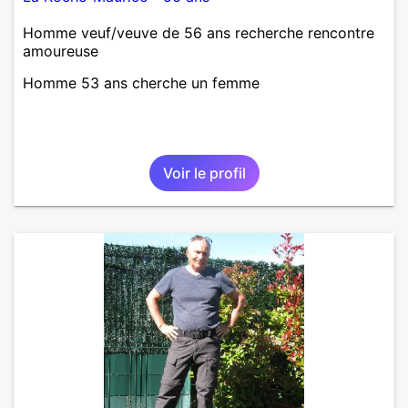
Homme veuf/veuve de 56 ans recherche rencontre
amoureuse
Homme 53 ans cherche un femme
Voir le profil