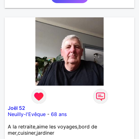
et les calinous réguliers 😊❤️ La solitude finit parfois
par peser, alors si tu es en Nouvelle-Calédonie et
que tu crois encore à un amour vrai, prenons le
temps de discuter… et laissons l’avenir nous guider
🌹
Joël 52
Neuilly-l'Evêque
-
68 ans
A la retraite,aime les voyages,bord de
mer,cuisiner,jardiner