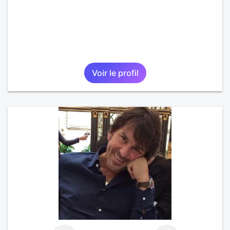
Voir le profil