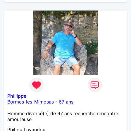
Phil ippe
Bormes-les-Mimosas
-
67 ans
Homme divorcé(e) de 67 ans recherche rencontre
amoureuse
Phil du Lavandou