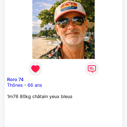
Roro 74
Thônes
-
66 ans
1m76 80kg châtain yeux bleus