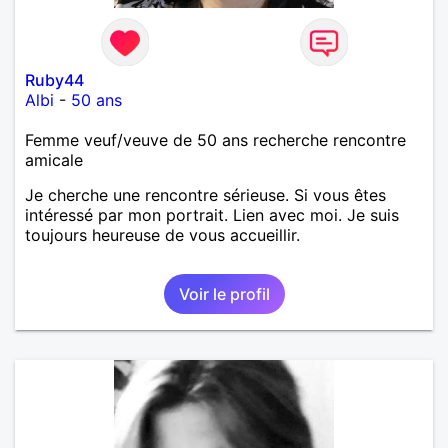
Ruby44
Albi
-
50 ans
Femme veuf/veuve de 50 ans recherche rencontre
amicale
Je cherche une rencontre sérieuse. Si vous êtes
intéressé par mon portrait. Lien avec moi. Je suis
toujours heureuse de vous accueillir.
Voir le profil