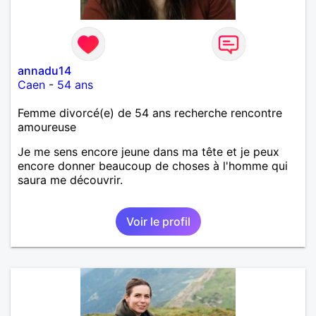
annadu14
Caen
-
54 ans
Femme divorcé(e) de 54 ans recherche rencontre
amoureuse
Je me sens encore jeune dans ma tête et je peux
encore donner beaucoup de choses à l'homme qui
saura me découvrir.
Voir le profil