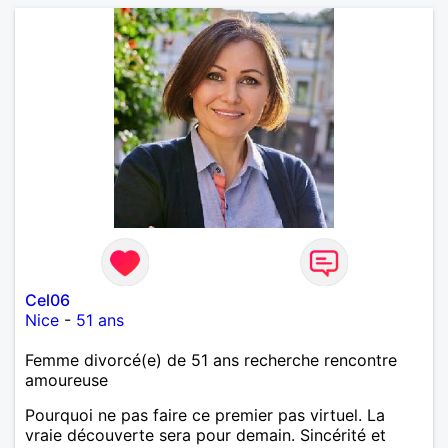
Cel06
Nice
-
51 ans
Femme divorcé(e) de 51 ans recherche rencontre
amoureuse
Pourquoi ne pas faire ce premier pas virtuel. La
vraie découverte sera pour demain. Sincérité et