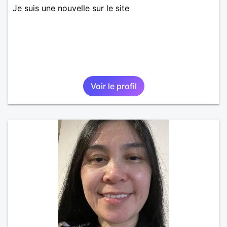
Je suis une nouvelle sur le site
Voir le profil