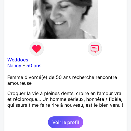
Weddoes
Nancy
-
50 ans
Femme divorcé(e) de 50 ans recherche rencontre
amoureuse
Croquer la vie à pleines dents, croire en l’amour vrai
et réciproque… Un homme sérieux, honnête / fidèle,
qui saurait me faire rire à nouveau, est le bien venu !
Voir le profil