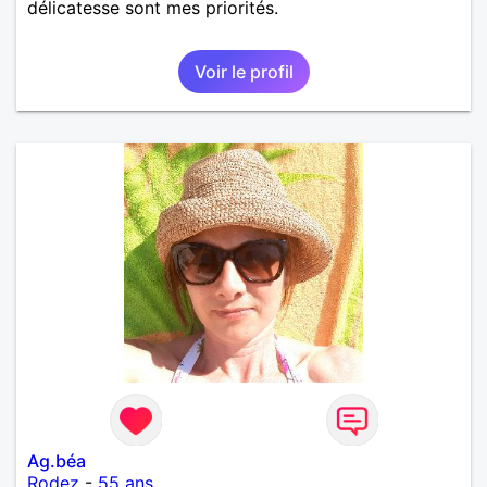
délicatesse sont mes priorités.
Voir le profil
Ag.béa
Rodez
-
55 ans