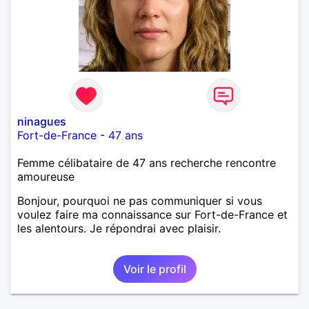
ninagues
Fort-de-France
-
47 ans
Femme célibataire de 47 ans recherche rencontre
amoureuse
Bonjour, pourquoi ne pas communiquer si vous
voulez faire ma connaissance sur Fort-de-France et
les alentours. Je répondrai avec plaisir.
Voir le profil