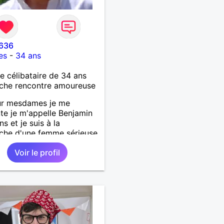
8636
es
-
34 ans
célibataire de 34 ans
che rencontre amoureuse
ur mesdames je me
te je m'appelle Benjamin
s et je suis à la
che d'une femme sérieuse
ionné
Voir le profil