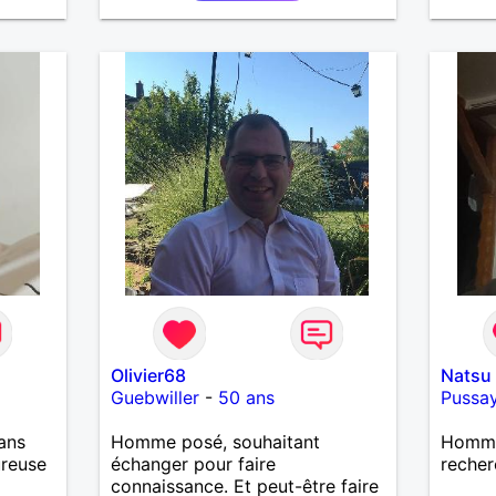
Olivier68
Natsu
Guebwiller
-
50 ans
Pussa
ans
Homme posé, souhaitant
Homme 
ureuse
échanger pour faire
recher
connaissance. Et peut-être faire