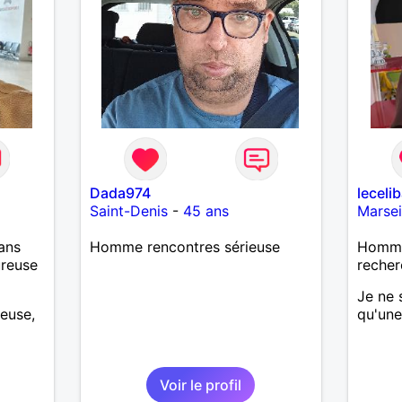
Dada974
leceli
Saint-Denis
-
45 ans
Marsei
ans
Homme rencontres sérieuse
Homme 
ureuse
recher
Je ne 
euse,
qu'une
Voir le profil