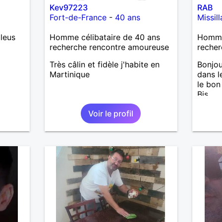
Kev97223
RAB
Fort-de-France
-
40 ans
Missill
leus
Homme célibataire de 40 ans
Homme
recherche rencontre amoureuse
recher
Très câlin et fidèle j'habite en
Bonjou
Martinique
dans l
le bon 
Bis.
Voir le profil