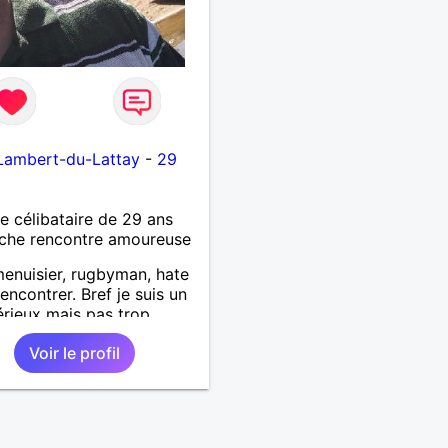
Lambert-du-Lattay
-
29
célibataire de 29 ans
che rencontre amoureuse
menuisier, rugbyman, hate
rencontrer. Bref je suis un
rieux mais pas trop,
r, qui aime la convivialité
Voir le profil
simplicité ! Recherche une
n sérieuse.