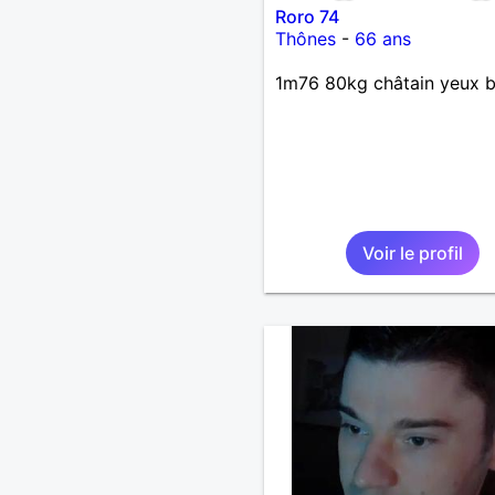
Roro 74
Thônes
-
66 ans
1m76 80kg châtain yeux b
Voir le profil