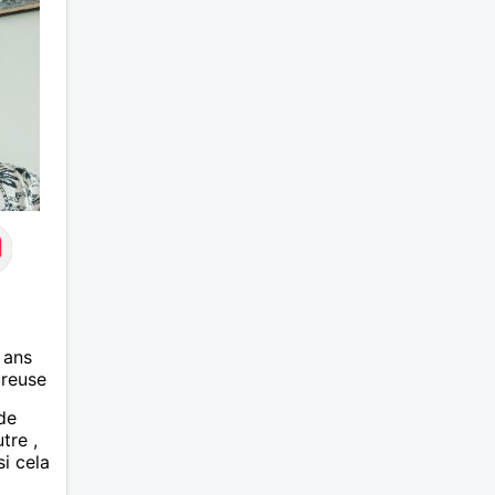
 ans
ureuse
 de
tre ,
i cela