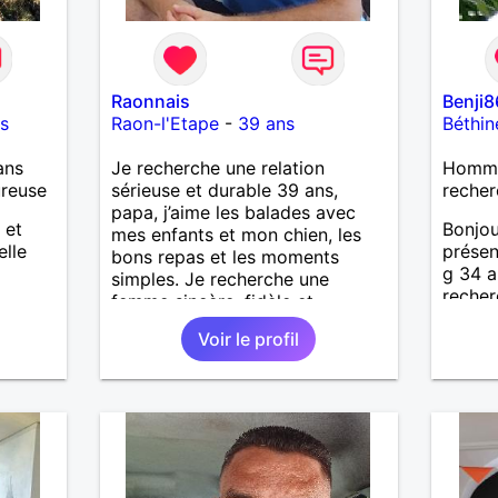
Raonnais
Benji
s
Raon-l'Etape
-
39 ans
Béthin
ans
Je recherche une relation
Homme 
ureuse
sérieuse et durable 39 ans,
recher
papa, j’aime les balades avec
 et
Bonjo
mes enfants et mon chien, les
elle
présen
bons repas et les moments
g 34 an
simples. Je recherche une
recher
femme sincère, fidèle et
attent
sérieuse, avec qui construire une
Voir le profil
belle histoire. Je ne veux pas
perdre mon temps, juste trouver
la bonne personne. ❤️