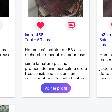
laurent58
m3elo
Toul
-
53 ans
Saint-
ans
ans
Homme célibataire de 53 ans
ureuse
recherche rencontre amoureuse
Homme 
recher
jaime la nature piscine
promenade animaux calme drole
juste 
tres sensible je suis ancien
de te 
cuisinier et maintenant chauffeur
mec sé
de bus jai un chien et un chat
bosseu
Voir le profil
recherche relation durable
et la 
relatio